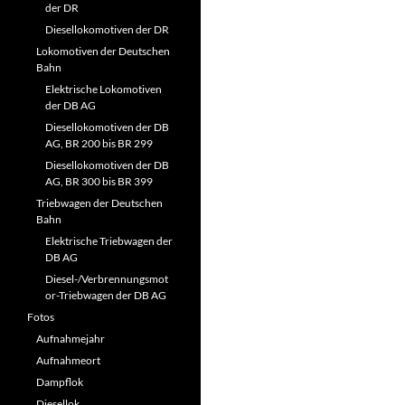
der DR
Diesellokomotiven der DR
Lokomotiven der Deutschen
Bahn
Elektrische Lokomotiven
der DB AG
Diesellokomotiven der DB
AG, BR 200 bis BR 299
Diesellokomotiven der DB
AG, BR 300 bis BR 399
Triebwagen der Deutschen
Bahn
Elektrische Triebwagen der
DB AG
Diesel-/Verbrennungsmot
or-Triebwagen der DB AG
Fotos
Aufnahmejahr
Aufnahmeort
Dampflok
Diesellok