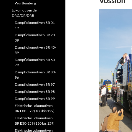
Vossloh
Württemberg
Lokomotiven der
DRG/DR/DRB
Dampflokomotiven BR 01-
19
Dampflokomotiven BR 20-
39
Dampflokomotiven BR 40-
59
Dampflokomotiven BR 60-
79
Dampflokomotiven BR 80-
96
Dampflokomotiven BR 97
Dampflokomotiven BR 98
Dampflokomotiven BR 99
Elektrische Lokomotiven
BR E00-E29 (100 bis 129)
Elektrische Lokomotiven
BR E30-E59 (130 bis 159)
Elektrische Lokomotiven