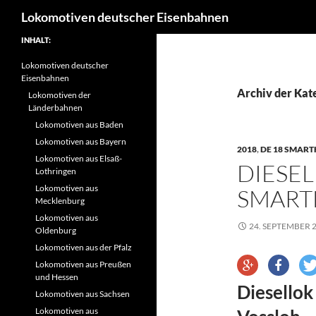
Suchen
Lokomotiven deutscher Eisenbahnen
Zum
INHALT:
Inhalt
Lokomotiven deutscher
springen
Eisenbahnen
Archiv der Kat
Lokomotiven der
Länderbahnen
Lokomotiven aus Baden
Lokomotiven aus Bayern
2018
,
DE 18 SMART
Lokomotiven aus Elsaß-
DIESEL
Lothringen
Lokomotiven aus
SMART
Mecklenburg
Lokomotiven aus
24. SEPTEMBER 
Oldenburg
Lokomotiven aus der Pfalz
Lokomotiven aus Preußen
und Hessen
Diesellok
Lokomotiven aus Sachsen
Lokomotiven aus