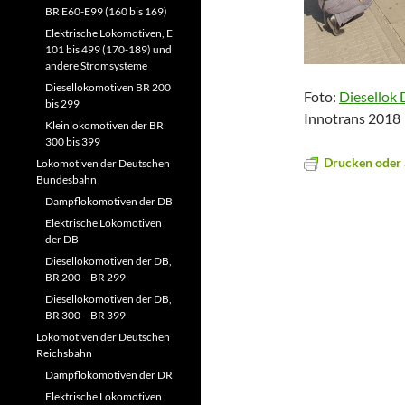
BR E60-E99 (160 bis 169)
Elektrische Lokomotiven, E
101 bis 499 (170-189) und
andere Stromsysteme
Diesellokomotiven BR 200
Foto:
Diesellok
bis 299
Innotrans 2018
Kleinlokomotiven der BR
300 bis 399
Drucken oder 
Lokomotiven der Deutschen
Bundesbahn
Dampflokomotiven der DB
Elektrische Lokomotiven
der DB
Diesellokomotiven der DB,
BR 200 – BR 299
Diesellokomotiven der DB,
BR 300 – BR 399
Lokomotiven der Deutschen
Reichsbahn
Dampflokomotiven der DR
Elektrische Lokomotiven