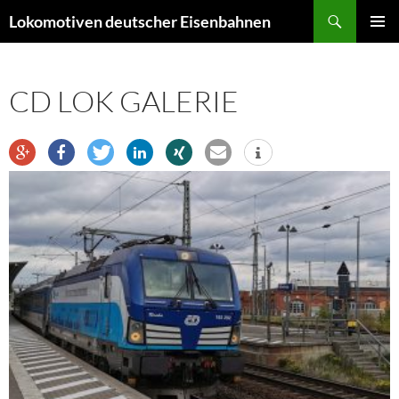
Zum
Suchen
Lokomotiven deutscher Eisenbahnen
Inhalt
PRIMÄR
springen
MENÜ
CD LOK GALERIE