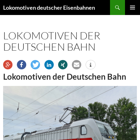
Zum
Suchen
Lokomotiven deutscher Eisenbahnen
Inhalt
PRIMÄR
springen
MENÜ
LOKOMOTIVEN DER
DEUTSCHEN BAHN
Lokomotiven der Deutschen Bahn