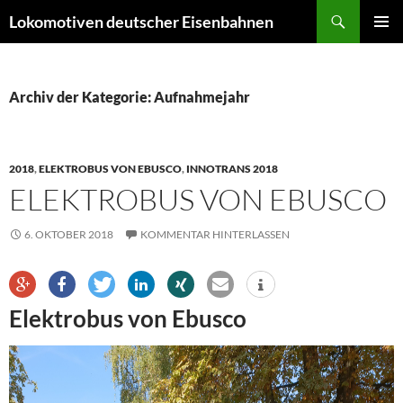
Zum
Suchen
Lokomotiven deutscher Eisenbahnen
Inhalt
PRIMÄR
springen
MENÜ
Archiv der Kategorie: Aufnahmejahr
2018
,
ELEKTROBUS VON EBUSCO
,
INNOTRANS 2018
ELEKTROBUS VON EBUSCO
6. OKTOBER 2018
KOMMENTAR HINTERLASSEN
Elektrobus von Ebusco